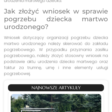
urodzenia martwego dziecka.
Jak złożyć wniosek w sprawie
pogrzebu dziecka martwo
urodzonego?
Wniosek dotyczący organizacji pogrzebu dziecka
martwo urodzonego należy skierować do zakładu
pogrzebowego. W przypadku przyznania zasiłku
pogrzebowego, należy złożyć stosowny wniosek na
podstawie aktu urodzenia dziecka martwego oraz
faktur za trumnę, urnę i inne elementy usługi
pogrzebowej.
NAJNOWSZE ARTYKUŁY