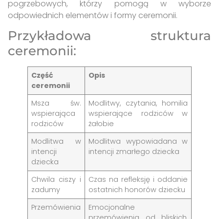
pogrzebowych, którzy pomogą w wyborze
odpowiednich elementów i formy ceremonii.
Przykładowa struktura
ceremonii:
Część
Opis
ceremonii
Msza św.
Modlitwy, czytania, homilia
wspierająca
wspierające rodziców w
rodziców
żałobie
Modlitwa w
Modlitwa wypowiadana w
intencji
intencji zmarłego dziecka
dziecka
Chwila ciszy i
Czas na refleksję i oddanie
zadumy
ostatnich honorów dziecku
Przemówienia
Emocjonalne
przemówienia od bliskich,