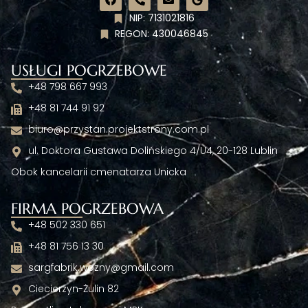
NIP: 7131021816
REGON: 430046845
USŁUGI POGRZEBOWE
+48 798 667 993
+48 81 744 91 92
biuro@przystan.projektstrony.com.pl
ul. Doktora Gustawa Dolińskiego 4/U4, 20-128 Lublin
Obok kancelarii cmenatarza Unicka
FIRMA POGRZEBOWA
+48 502 330 651
+48 81 756 13 30
sargfabrik.wozny@gmail.com
Ciecierzyn-Żulin 82