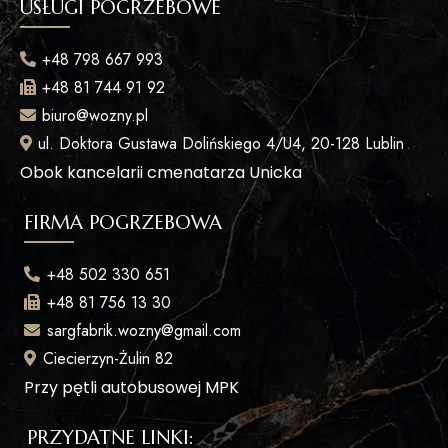
USŁUGI POGRZEBOWE
+48 798 667 993
+48 81 744 91 92
biuro@wozny.pl
ul. Doktora Gustawa Dolińskiego 4/U4, 20-128 Lublin
Obok kancelarii cmenatarza Unicka
FIRMA POGRZEBOWA
+48 502 330 651
+48 81 756 13 30
sargfabrik.wozny@gmail.com
Ciecierzyn-Żulin 82
Przy pętli autobusowej MPK
PRZYDATNE LINKI: